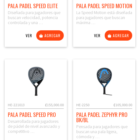
PALA PADEL SPEED ELITE
PALA PADEL SPEED MOTION
Diseñada para jugadores que
La Speed Motion está diseñada
buscan velocidad, potencia
para jugadores que buscan
controlada y una …
máxima …
VER
AGREGAR
VER
AGREGAR
HE-221013
₡155,000.00
HE-2250
₡105,000.00
PALA PADEL SPEED PRO
PALA PADEL ZEPHYR PRO
BK/BL
Desarrollada para jugadores
de pádel de nivel avanzado y
Pensada para jugadores que
competitivo …
buscan una pala ligera,
cómoda y …