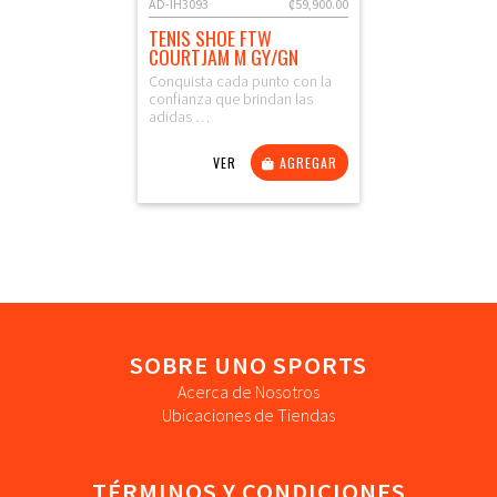
AD-IH3093
₡59,900.00
TENIS SHOE FTW
COURTJAM M GY/GN
Conquista cada punto con la
confianza que brindan las
adidas …
VER
AGREGAR
SOBRE UNO SPORTS
Acerca de Nosotros
Ubicaciones de Tiendas
TÉRMINOS Y CONDICIONES