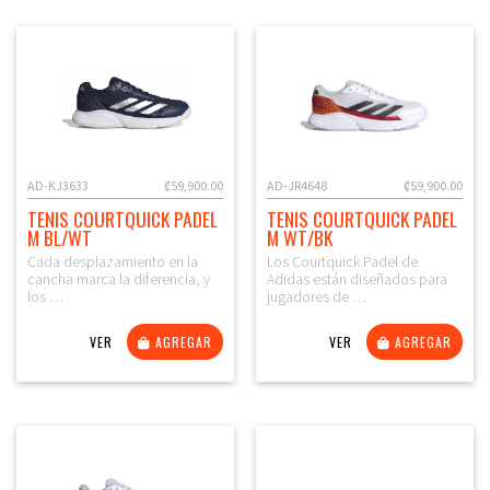
AD-KJ3633
₡59,900.00
AD-JR4648
₡59,900.00
TENIS COURTQUICK PADEL
TENIS COURTQUICK PADEL
M BL/WT
M WT/BK
Cada desplazamiento en la
Los Courtquick Padel de
cancha marca la diferencia, y
Adidas están diseñados para
los …
jugadores de …
VER
AGREGAR
VER
AGREGAR