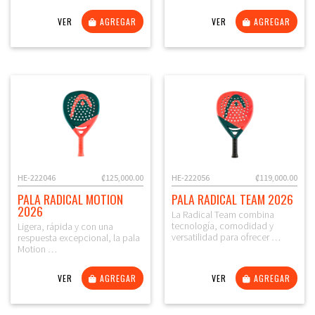
VER
AGREGAR
VER
AGREGAR
HE-222046
₡125,000.00
HE-222056
₡119,000.00
PALA RADICAL MOTION
PALA RADICAL TEAM 2026
2026
La Radical Team combina
tecnología, comodidad y
Ligera, rápida y con una
versatilidad para ofrecer …
respuesta excepcional, la pala
Motion …
VER
AGREGAR
VER
AGREGAR