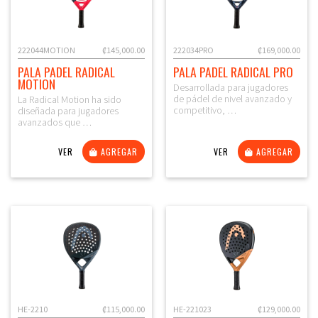
222044MOTION
₡145,000.00
222034PRO
₡169,000.00
PALA PADEL RADICAL
PALA PADEL RADICAL PRO
MOTION
Desarrollada para jugadores
de pádel de nivel avanzado y
La Radical Motion ha sido
competitivo, …
diseñada para jugadores
avanzados que …
VER
AGREGAR
VER
AGREGAR
HE-2210
₡115,000.00
HE-221023
₡129,000.00