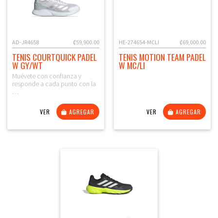
AD-JR4658
₡59,900.00
HE-274654-MCLI
₡69,000.00
TENIS COURTQUICK PADEL
TENIS MOTION TEAM PADEL
W GY/WT
W MC/LI
Muévete con confianza y
responde a cada punto con la
…
VER
AGREGAR
VER
AGREGAR