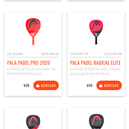
HE-222036
₡145,000.00
222054ELITE
₡119,000.00
PALA PADEL PRO 2026
PALA PADEL RADICAL ELITE
La Radical Pro es una pala de
La Radical Elite ha sido creada
pádel diseñada para …
para jugadores de nivel …
VER
AGREGAR
VER
AGREGAR