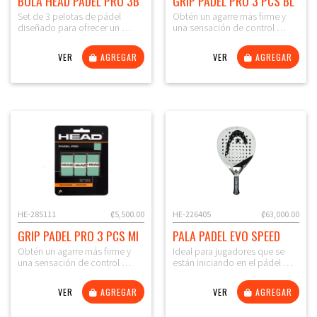
BOLA HEAD PADEL PRO 3B
GRIP PADEL PRO 3 PCS BL
Set de 3 pelotas de pádel
Obtén un agarre más firme y
diseñado para ofrecer un …
una sensación de control …
VER
AGREGAR
VER
AGREGAR
HE-285111
₡5,500.00
HE-226405
₡63,000.00
GRIP PADEL PRO 3 PCS MI
PALA PADEL EVO SPEED
Obtén un agarre más firme y
Ideal para jugadores que se
una sensación de control …
están iniciando en el pádel …
VER
AGREGAR
VER
AGREGAR