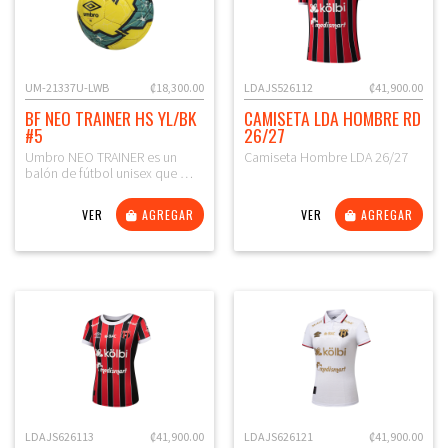
UM-21337U-LWB
₡18,300.00
LDAJS526112
₡41,900.00
BF NEO TRAINER HS YL/BK
CAMISETA LDA HOMBRE RD
#5
26/27
Umbro NEO TRAINER es un
Camiseta Hombre LDA 26/27
balón de fútbol unisex que …
VER
AGREGAR
VER
AGREGAR
LDAJS626113
₡41,900.00
LDAJS626121
₡41,900.00