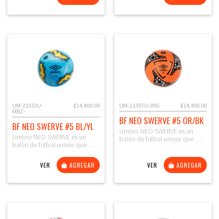
UM-21333U-
₡14,400.00
UM-21307U-095-
₡14,400.00
MBZ-
BF NEO SWERVE #5 OR/BK
BF NEO SWERVE #5 BL/YL
Umbro NEO SWERVE es un
Umbro NEO SWERVE es un
balón de fútbol unisex que …
balón de fútbol unisex que …
VER
AGREGAR
VER
AGREGAR