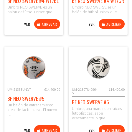
BF NEO SWERVE #4 WT/BL
BF NEO SWERVE #4 WT/GR
Umbro NEO SWERVE es un
Umbro NEO SWERVE es un
balón de fútbol unisex que …
balón de fútbol unisex que …
VER
AGREGAR
VER
AGREGAR
UM-21333U-LVT
₡14,400.00
UM-21307U-096-
₡14,400.00
5
BF NEO SWERVE #5
BF NEO SWERVE #5
Un balón de entrenamiento
Umbro, una marca con raíces
ideal de tacto suave. El nuevo
futbolísticas, sabe
…
exactamente lo que …
VER
AGREGAR
VER
AGREGAR