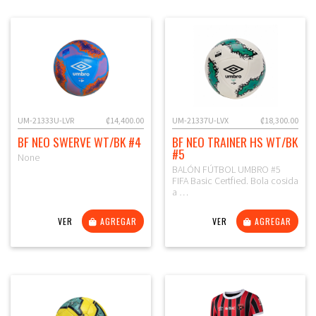
UM-21333U-LVR
₡14,400.00
UM-21337U-LVX
₡18,300.00
BF NEO SWERVE WT/BK #4
BF NEO TRAINER HS WT/BK
#5
None
BALÓN FÚTBOL UMBRO #5
FIFA Basic Certfied. Bola cosida
a …
VER
AGREGAR
VER
AGREGAR