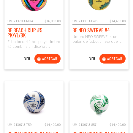
UM-21378U-MUA
₡16,800.00
UM-21333U-LWB
₡14,400.00
BF BEACH CUP #5
BF NEO SWERVE #4
PK/YL/BK
Umbro NEO SWERVE es un
balón de fútbol unisex que …
El balón de fútbol playa Umbro
#5 combina un diseño …
VER
AGREGAR
VER
AGREGAR
UM-21307U-759-
₡14,400.00
UM-21307U-857-
₡14,400.00