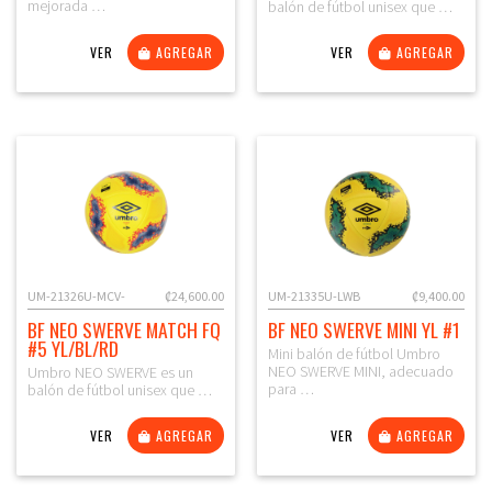
mejorada …
balón de fútbol unisex que …
VER
AGREGAR
VER
AGREGAR
UM-21326U-MCV-
₡24,600.00
UM-21335U-LWB
₡9,400.00
BF NEO SWERVE MATCH FQ
BF NEO SWERVE MINI YL #1
#5 YL/BL/RD
Mini balón de fútbol Umbro
NEO SWERVE MINI, adecuado
Umbro NEO SWERVE es un
para …
balón de fútbol unisex que …
VER
AGREGAR
VER
AGREGAR