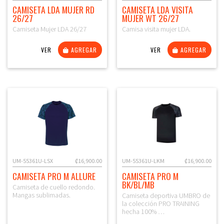
CAMISETA LDA MUJER RD
CAMISETA LDA VISITA
26/27
MUJER WT 26/27
Camiseta Mujer LDA 26/27
Camisa visita mujer LDA.
VER
AGREGAR
VER
AGREGAR
UM-55361U-LSX
₡16,900.00
UM-55361U-LKM
₡16,900.00
CAMISETA PRO M ALLURE
CAMISETA PRO M
BK/BL/MB
Camiseta de cuello redondo.
Mangas sublimadas.
Camiseta deportiva UMBRO de
la colección PRO TRAINING
hecha 100% …