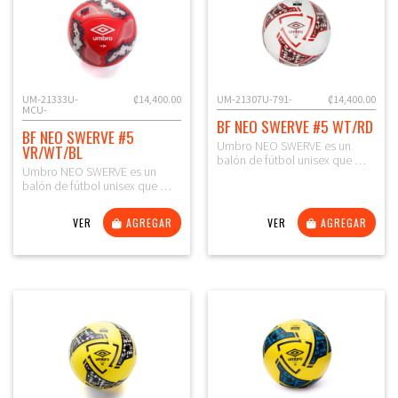
UM-21333U-
₡14,400.00
UM-21307U-791-
₡14,400.00
MCU-
BF NEO SWERVE #5 WT/RD
BF NEO SWERVE #5
Umbro NEO SWERVE es un
VR/WT/BL
balón de fútbol unisex que …
Umbro NEO SWERVE es un
balón de fútbol unisex que …
VER
AGREGAR
VER
AGREGAR