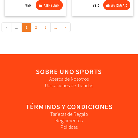
VER
AGREGAR
VER
AGREGAR
«
...
1
2
3
...
»
SOBRE UNO SPORTS
Acerca de Nosotros
Ubicaciones de Tiendas
TÉRMINOS Y CONDICIONES
Tarjetas de Regalo
Reglamentos
Políticas