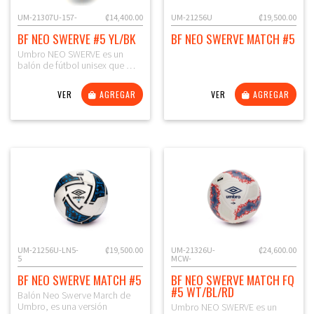
UM-21307U-157-
₡14,400.00
UM-21256U
₡19,500.00
BF NEO SWERVE #5 YL/BK
BF NEO SWERVE MATCH #5
Umbro NEO SWERVE es un
balón de fútbol unisex que …
VER
AGREGAR
VER
AGREGAR
UM-21256U-LN5-
₡19,500.00
UM-21326U-
₡24,600.00
5
MCW-
BF NEO SWERVE MATCH #5
BF NEO SWERVE MATCH FQ
#5 WT/BL/RD
Balón Neo Swerve March de
Umbro, es una versión
Umbro NEO SWERVE es un