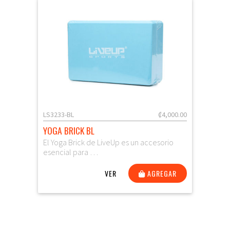
LS3233-BL
₡4,000.00
YOGA BRICK BL
El Yoga Brick de LiveUp es un accesorio
esencial para …
VER
AGREGAR