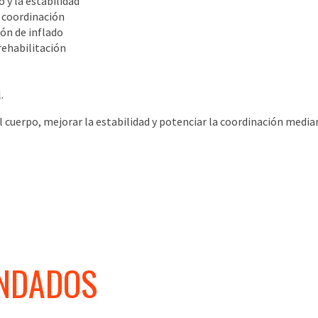
 y la estabilidad
y coordinación
ión de inflado
rehabilitación
l
.
l cuerpo, mejorar la estabilidad y potenciar la coordinación medi
NDADOS