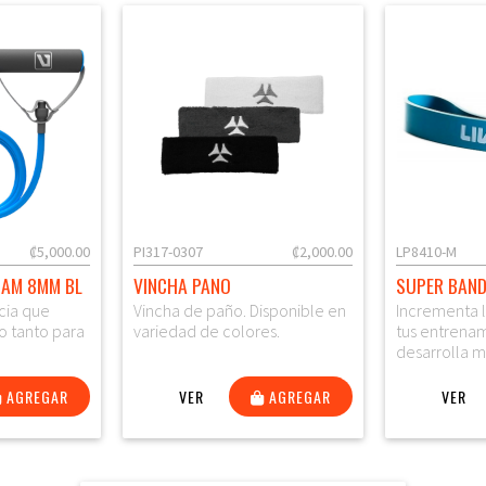
₡5,000.00
PI317-0307
₡2,000.00
LP8410-M
OAM 8MM BL
VINCHA PANO
SUPER BAND
cia que
Vincha de paño. Disponible en
Incrementa l
o tanto para
variedad de colores.
tus entrenam
desarrolla 
AGREGAR
VER
AGREGAR
VER