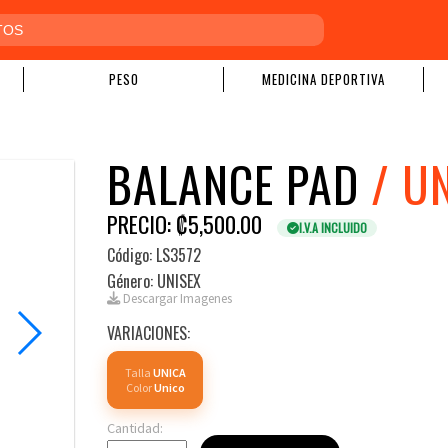
PESO
MEDICINA DEPORTIVA
BALANCE PAD
/ U
PRECIO: ₡5,500.00
I.V.A INCLUIDO
Código: LS3572
Género: UNISEX
Descargar Imagenes
VARIACIONES:
Talla
UNICA
Color
Unico
Cantidad: