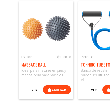
LS3302
₡3,900.00
LS3201C
MASSAGE BALL
TONNING TUBE F
Ideal para masajes en pies y
Banda de resisten
manos. bola para masajes …
puede ser utilizad
el …
VER
AGREGAR
VER