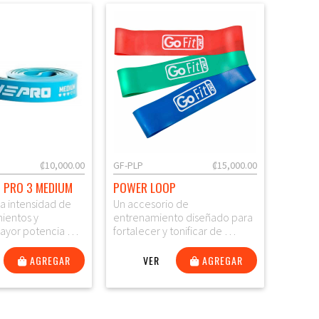
₡10,000.00
GF-PLP
₡15,000.00
 PRO 3 MEDIUM
POWER LOOP
a intensidad de
Un accesorio de
ientos y
entrenamiento diseñado para
mayor potencia …
fortalecer y tonificar de …
AGREGAR
VER
AGREGAR