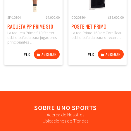
SF-10304
₡4,900.00
CO203804
₡38,000.00
RAQUETA PP PRIME S10
POSTE NET PRIMO
La raqueta Prime S10 Starter
La red Primo 160 de Cornilleau
está diseñada para jugadores
está diseñada para ofrecer …
principiantes …
VER
AGREGAR
VER
AGREGAR
SOBRE UNO SPORTS
Acerca de Nosotros
Ubicaciones de Tiendas