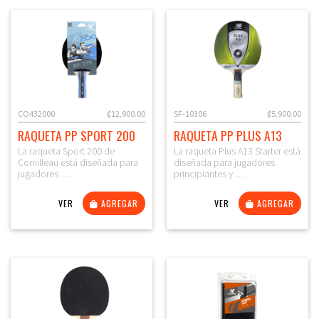
CO432000
₡12,900.00
SF-10306
₡5,900.00
RAQUETA PP SPORT 200
RAQUETA PP PLUS A13
La raqueta Sport 200 de
La raqueta Plus A13 Starter está
Cornilleau está diseñada para
diseñada para jugadores
jugadores …
principiantes y …
VER
AGREGAR
VER
AGREGAR