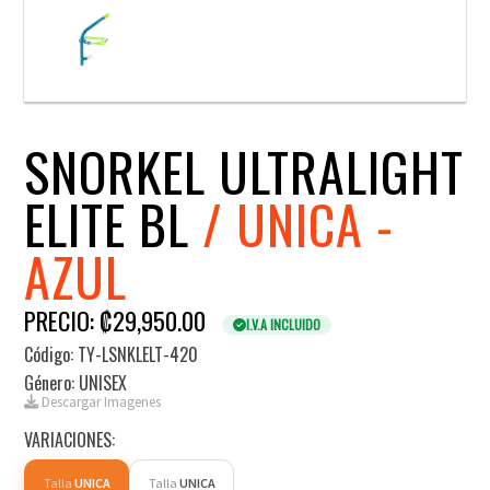
SNORKEL ULTRALIGHT
ELITE BL
/ UNICA -
AZUL
PRECIO: ₡29,950.00
I.V.A INCLUIDO
Código: TY-LSNKLELT-420
Género: UNISEX
Descargar Imagenes
VARIACIONES:
Talla
UNICA
Talla
UNICA