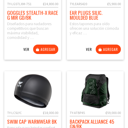
TY-LGSTLXM-751
₡24,800.00
TYLEARS420
₡5,900.00
GOGGLES STEALTH-X RACE
EAR PLUGS SILIC.
G MIR GD/BK
MOULDED BLUE
Diseñados para nadadores
Estos tapones para oído
competitivos que buscan
ofrecen una solución cómoda
máxima visibilidad,
y eficaz …
comodidad y …
VER
AGREGAR
VER
AGREGAR
TY-LCSLYC
₡18,000.00
TY-ATBP45
₡59,000.00
SWIM CAP WARMWEAR BK
BACKPACK ALLIANCE 45
GN/BK
Pensada para brindar confort