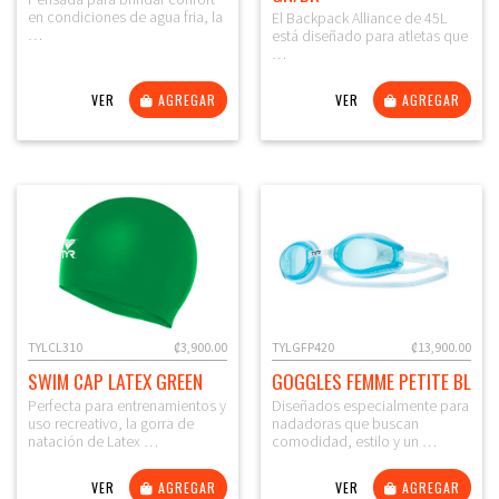
en condiciones de agua fria, la
El Backpack Alliance de 45L
…
está diseñado para atletas que
…
VER
AGREGAR
VER
AGREGAR
TYLCL310
₡3,900.00
TYLGFP420
₡13,900.00
SWIM CAP LATEX GREEN
GOGGLES FEMME PETITE BL
Perfecta para entrenamientos y
Diseñados especialmente para
uso recreativo, la gorra de
nadadoras que buscan
natación de Latex …
comodidad, estilo y un …
VER
AGREGAR
VER
AGREGAR