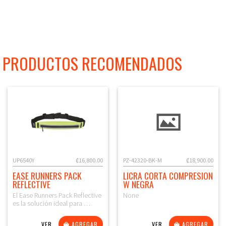
PRODUCTOS RECOMENDADOS
UP6540Y
₡16,800.00
PZ-42320-BK-M
₡18,900.00
EASE RUNNERS PACK
LICRA CORTA COMPRESION
REFLECTIVE
W NEGRA
El Ease Runners Pack Reflective
None
es la solución ideal para …
VER
AGREGAR
VER
AGREGAR