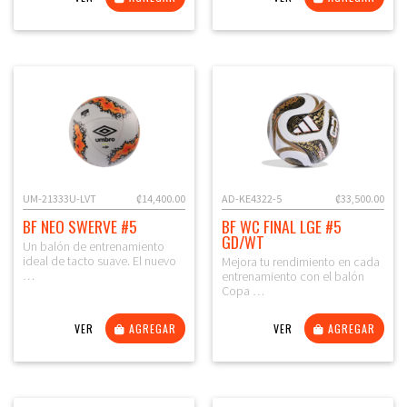
UM-21333U-LVT
₡14,400.00
AD-KE4322-5
₡33,500.00
BF NEO SWERVE #5
BF WC FINAL LGE #5
GD/WT
Un balón de entrenamiento
ideal de tacto suave. El nuevo
Mejora tu rendimiento en cada
…
entrenamiento con el balón
Copa …
VER
AGREGAR
VER
AGREGAR