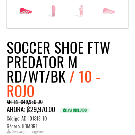
SOCCER SHOE FTW
PREDATOR M
RD/WT/BK
/ 10 -
ROJO
ANTES: ₡49,950.00
AHORA: ₡29,970.00
I.V.A INCLUIDO
Código: AD-ID1318-10
Género: HOMBRE
Descargar Imagenes