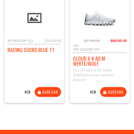
IM-PRSV3-RH-512
₡14,000.00
₡97,950.00
₡68,565.00
ON-
RACING SOCKS BLUE T1
3MF10262852-M9
CLOUD X 4 AD M
WHITE/WOLF
Los Cloud X 4 AD están
diseñados para quienes
buscan …
VER
AGREGAR
VER
AGREGAR