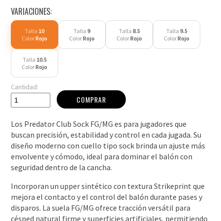
VARIACIONES:
Talla
10
Talla
9
Talla
8.5
Talla
9.5
Color
Rojo
Color
Rojo
Color
Rojo
Color
Rojo
Talla
10.5
Color
Rojo
Cantidad:
COMPRAR
Los Predator Club Sock FG/MG es para jugadores que
buscan precisión, estabilidad y control en cada jugada. Su
diseño moderno con cuello tipo sock brinda un ajuste más
envolvente y cómodo, ideal para dominar el balón con
seguridad dentro de la cancha.
Incorporan un upper sintético con textura Strikeprint que
mejora el contacto y el control del balón durante pases y
disparos. La suela FG/MG ofrece tracción versátil para
césped natural firme y superficies artificiales, permitiendo