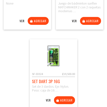
None
Juego de bádminton sunflex
MATCHMAKER 2 con 2 raquetas
modernas …
VER
AGREGAR
VER
AGREGAR
SF-03324
₡19,500.00
SET DART 3P 16G
Set de 3 dardos. Eje: Nylon.
Peso: caja de 16 …
VER
AGREGAR