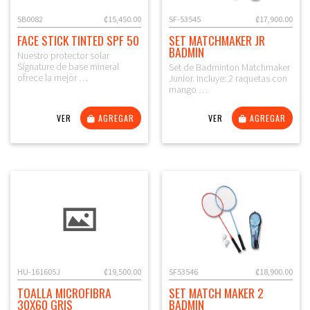
SB0082
₡15,450.00
SF-53545
₡17,900.00
FACE STICK TINTED SPF 50
SET MATCHMAKER JR
BADMIN
Nuestro protector solar
Signature de base mineral
Set de Badminton Matchmaker
ofrece la mejor …
Junior. Incluye: 2 raquetas con
mango …
VER
AGREGAR
VER
AGREGAR
HU-161605J
₡19,500.00
SF53546
₡18,900.00
TOALLA MICROFIBRA
SET MATCH MAKER 2
30X60 GRIS
BADMIN