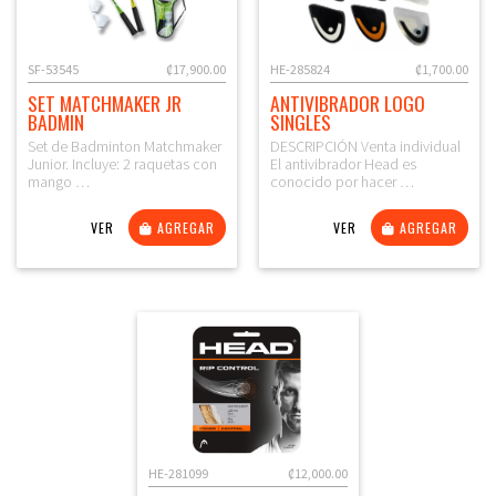
SF-53545
₡17,900.00
HE-285824
₡1,700.00
SET MATCHMAKER JR
ANTIVIBRADOR LOGO
BADMIN
SINGLES
Set de Badminton Matchmaker
DESCRIPCIÓN Venta individual
Junior. Incluye: 2 raquetas con
El antivibrador Head es
mango …
conocido por hacer …
VER
AGREGAR
VER
AGREGAR
HE-281099
₡12,000.00