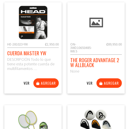
HE-281023-YW
₡2,950.00
ON-
₡89,950.00
3WD10650485-
W8.5
CUERDA MASTER YW
THE ROGER ADVANTAGE 2
DESCRIPCIÓN Todo lo que
W ALLBLACK
tiene esta potente cuerda de
multifilamentos …
None
VER
AGREGAR
VER
AGREGAR