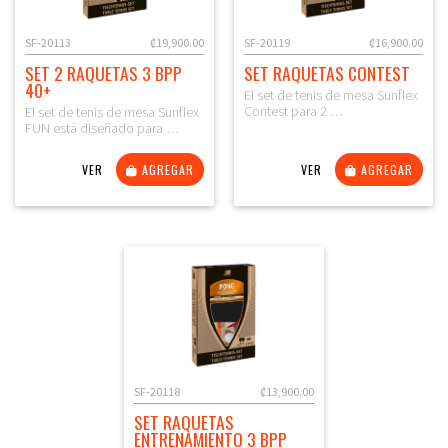
SF-20113
₡19,900.00
SF-20119
₡16,900.00
SET 2 RAQUETAS 3 BPP
SET RAQUETAS CONTEST
40+
El set de tenis de mesa Sunflex
Contest para 2 …
El set de tenis de mesa Sunflex
FUN está diseñado para …
VER
AGREGAR
VER
AGREGAR
SF-20118
₡13,900.00
SET RAQUETAS
ENTRENAMIENTO 3 BPP