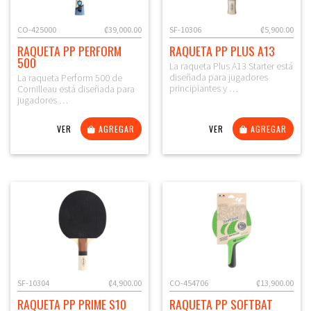
CO-425000
₡39,000.00
SF-10306
₡5,900.00
RAQUETA PP PERFORM
RAQUETA PP PLUS A13
500
La raqueta Plus A13 Starter está
diseñada para jugadores
La raqueta Perform 500 de
principiantes y …
Cornilleau está diseñada para
jugadores …
VER
AGREGAR
VER
AGREGAR
SF-10304
₡4,900.00
CO-454706
₡13,900.00
RAQUETA PP PRIME S10
RAQUETA PP SOFTBAT