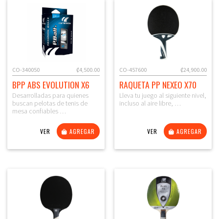
CO-340050
₡4,500.00
CO-457600
₡24,900.00
BPP ABS EVOLUTION X6
RAQUETA PP NEXEO X70
Desarrolladas para quienes
Lleva tu juego al siguiente nivel,
buscan pelotas de tenis de
incluso al aire libre, …
mesa confiables …
VER
AGREGAR
VER
AGREGAR