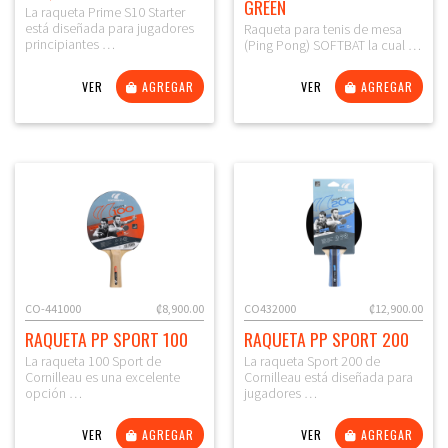
GREEN
La raqueta Prime S10 Starter
está diseñada para jugadores
Raqueta para tenis de mesa
principiantes …
(Ping Pong) SOFTBAT la cual …
VER
AGREGAR
VER
AGREGAR
CO-441000
₡8,900.00
CO432000
₡12,900.00
RAQUETA PP SPORT 100
RAQUETA PP SPORT 200
La raqueta 100 Sport de
La raqueta Sport 200 de
Cornilleau es una excelente
Cornilleau está diseñada para
opción …
jugadores …
VER
AGREGAR
VER
AGREGAR