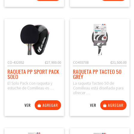
CO-432052
₡27,900.00
CO455708
₡21,500.00
RAQUETA PP SPORT PACK
RAQUETA PP TACTEO 50
SOLO
GREY
El Solo Pack con raqueta y
La raqueta Tacteo 50 de
estuche de Cornilleau es …
Cornilleau está diseñada para
ofrecer …
VER
AGREGAR
VER
AGREGAR