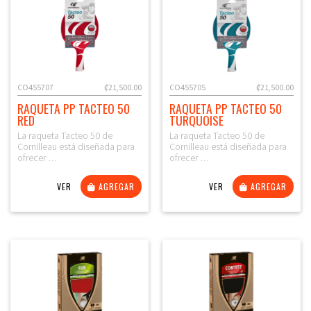
CO455707
₡21,500.00
CO455705
₡21,500.00
RAQUETA PP TACTEO 50
RAQUETA PP TACTEO 50
RED
TURQUOISE
La raqueta Tacteo 50 de
La raqueta Tacteo 50 de
Cornilleau está diseñada para
Cornilleau está diseñada para
ofrecer …
ofrecer …
VER
AGREGAR
VER
AGREGAR